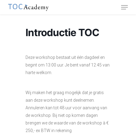
Menu
Skip
to
Close
main
Menu
content
Introductie TOC
Deze workshop bestaat uit één dagdeel en
begint om 13:00 uur. Je bent vanaf 12:45 van
harte welkom.
Wij maken het graag mogelijk dat je gratis
aan deze workshop kunt deelnemen.
Annuleren kan tot 48 uur voor aanvang van
de workshop. Bij niet op komen dagen
brengen we de waarde van de workshop à €
250,- ex BTW in rekening.