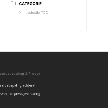
CATEGORIE
Introductie TOC
aardebepaling & Privacy
ardebepaling achteraf
okie- en privacyverklaring