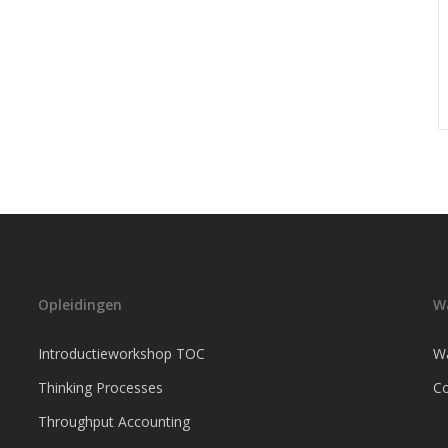
Opleidingen
W
Introductieworkshop TOC
Wa
Thinking Processes
Co
Throughput Accounting