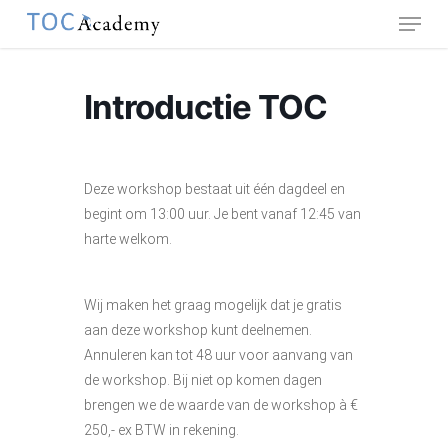
Menu
Skip
to
main
content
Introductie TOC
Deze workshop bestaat uit één dagdeel en
begint om 13:00 uur. Je bent vanaf 12:45 van
harte welkom.
Wij maken het graag mogelijk dat je gratis
aan deze workshop kunt deelnemen.
Annuleren kan tot 48 uur voor aanvang van
de workshop. Bij niet op komen dagen
brengen we de waarde van de workshop à €
250,- ex BTW in rekening.