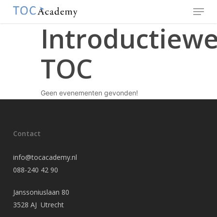
Menu
Skip
to
Introductiewe
Close
main
Menu
content
TOC
Geen evenementen gevonden!
Contact
info@tocacademy.nl
088-240 42 90
Janssoniuslaan 80
3528 AJ Utrecht